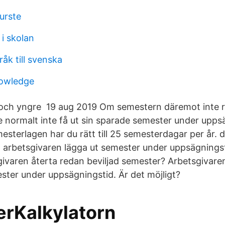
urste
i skolan
råk till svenska
nowledge
och yngre 19 aug 2019 Om semestern däremot inte re
e normalt inte få ut sin sparade semester under upp
mesterlagen har du rätt till 25 semesterdagar per år.
 arbetsgivaren lägga ut semester under uppsägnings
ivaren återta redan beviljad semester? Arbetsgivare
ester under uppsägningstid. Är det möjligt?
rKalkylatorn