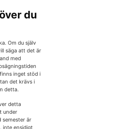
höver du
ka. Om du själv
ll säga att det är
mband med
ppsägningstiden
inns inget stöd i
tan det krävs i
m detta.
ver detta
t under
d semester är
 inte ensidigt