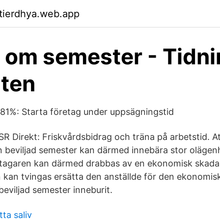
ktierdhya.web.app
s om semester - Tidn
ten
+ 81%: Starta företag under uppsägningstid
SR Direkt: Friskvårdsbidrag och träna på arbetstid. A
 beviljad semester kan därmed innebära stor olägen
stagaren kan därmed drabbas av en ekonomisk skada 
n kan tvingas ersätta den anställde för den ekonomis
beviljad semester inneburit.
tta saliv