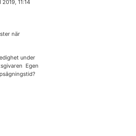
l 2019, 11:14
ster när
ledighet under
etsgivaren Egen
ppsägningstid?