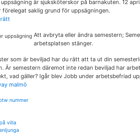
uppsägning är sjuksköterskor på barnakuten. 12 apri
 förelegat saklig grund för uppsägningen.
rätt
Att avbryta eller ändra semestern; Seme
arbetsplatsen stänger.
er som är beviljad har du rätt att ta ut din semester
. Är semestern däremot inte redan beviljad har arb
ekt, vad gäller? Igår blev Jobb under arbetsbefriad u
way malmö
 btw nummer
på villa
enljunga