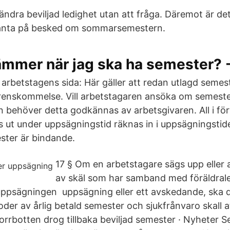
e ändra beviljad ledighet utan att fråga. Däremot är 
änta på besked om sommarsemestern.
mmer när jag ska ha semester? -
arbetstagens sida: Här gäller att redan utlagd semest
erenskommelse. Vill arbetstagaren ansöka om semest
 behöver detta godkännas av arbetsgivaren. All i f
 ut under uppsägningstid räknas in i uppsägningstid
ster är bindande.
17 § Om en arbetstagare sägs upp eller
av skäl som har samband med föräldrale
 uppsägningen uppsägning eller ett avskedande, ska d
oder av årlig betald semester och sjukfrånvaro skall 
orrbotten drog tillbaka beviljad semester · Nyheter S