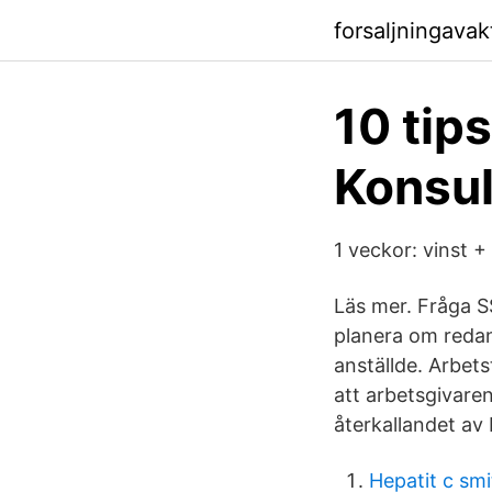
forsaljningava
10 tip
Konsul
1 veckor: vinst 
Läs mer. Fråga S
planera om redan
anställde. Arbet
att arbetsgivare
återkallandet av 
Hepatit c smi