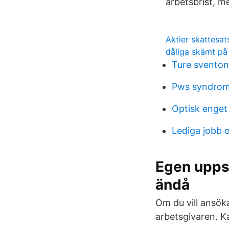
arbetsbrist, 
Aktier skattesat
dåliga skämt på
Ture sventon
Pws syndrom
Optisk enget
Lediga jobb
Egen uppsä
ändå
Om du vill ansök
arbetsgivaren. K