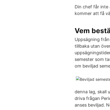
Din chef får int
kommer att få v
Vem bestä
Uppsägning från 
tillbaka utan öv
uppsägningstiden
semester som tas
om beviljad seme
denna lag, skall
driva frågan Peri
anses beviljad. N