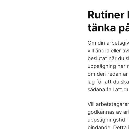
Rutiner 
tänka p
Om din arbetsgiv
vill ändra eller a
beslutat när du 
uppsägning har m
om den redan är u
lag för att du sk
sådana fall att 
Vill arbetstagar
godkännas av arb
uppsägningstid r
bindande. Detta i