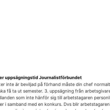
r uppsägningstid Journalistförbundet
r inte är beviljad på förhand måste din chef normal
 ska få ta ut semester. 3. uppsägning från arbetsgiva
llanden som inte hänför sig till arbetstagaren person
er i samband med en konkurs. Dvs blir arbetstagare