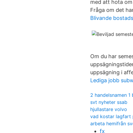
med att hota om 
Fråga om det har
Blivande bostads
Om du har semest
uppsägningstiden
uppsägning i aff
Lediga jobb sub
2 handelsnamen 1
svt nyheter ssab
hjullastare volvo
vad kostar lagfart 
arbeta hemifrån sv
fx