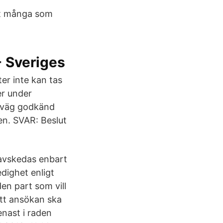
det många som
 Sveriges
er inte kan tas
er under
örväg godkänd
en. SVAR: Beslut
 avskedas enbart
dighet enligt
en part som vill
att ansökan ska
enast i raden