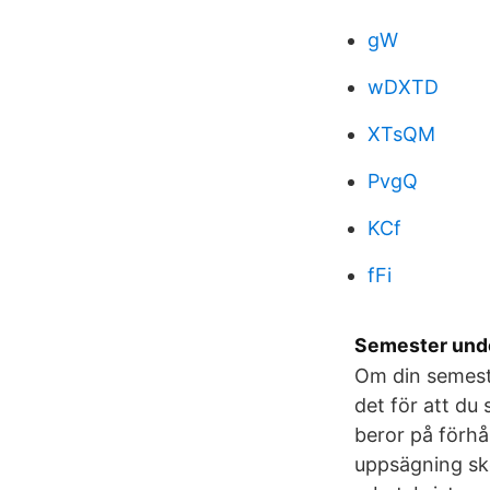
gW
wDXTD
XTsQM
PvgQ
KCf
fFi
Semester unde
Om din semeste
det för att du
beror på förhå
uppsägning sk