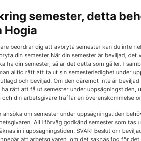
kring semester, detta be
å Hogia
are beordrar dig att avbryta semester kan du inte ne
vbryta din semester När din semester är beviljad, det vi
ska ha din semester, så är det detta som gäller. I sa
an alltid rätt att ta ut sin semesterledighet under u
tlagd och beviljad. Om den däremot inte är beviljad f
a ha rätt att få ut semester under uppsägningstiden, u
du och din arbetsgivare träffar en överenskommelse o
en ansöka om semester under uppsägningstiden behö
etsgivaren. All i förväg godkänd semester som tas u
äknas in i uppsägningstiden. SVAR: Beslut om bevilja
nnebär att arbetsgivaren, om det saknas fog för det ,