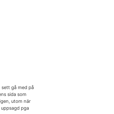
t sett gå med på
rens sida som
ligen, utom när
n uppsagd pga