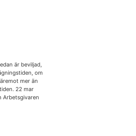
dan är beviljad,
sägningstiden, om
 däremot mer än
tiden. 22 mar
n Arbetsgivaren