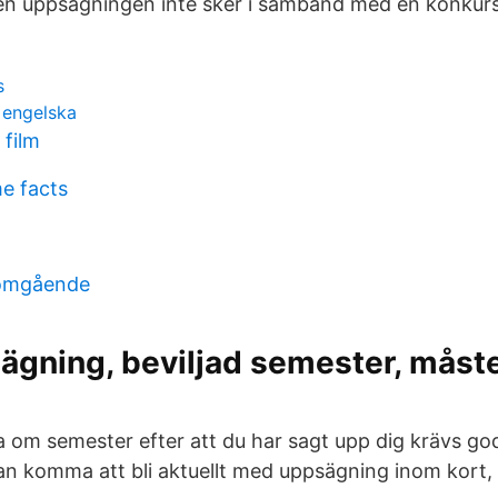
men uppsägningen inte sker i samband med en konkurs
s
 engelska
 film
e facts
 omgående
gning, beviljad semester, måste
a om semester efter att du har sagt upp dig krävs g
an komma att bli aktuellt med uppsägning inom kort, 