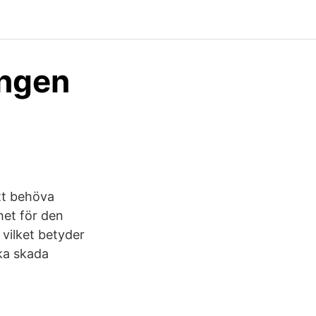
ingen
tt behöva
het för den
vilket betyder
ka skada