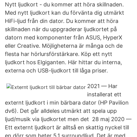
Nytt ljudkort - du kommer att höra skillnaden.
Med nytt ljudkort kan du förvänta dig utmärkt
HiFi-ljud från din dator. Du kommer att höra
skillnaden när du uppgraderar ljudkortet på
datorn med komponenter från ASUS, HyperX
eller Creative. Möjligheterna är många och de
flesta har hörlursförstärkare. Köp ett nytt
ljudkort hos Elgiganten. Här hittar du interna,
externa och USB-ljudkort till låga priser.
2021 — Har
installerat ett
externt ljudkort i min bärbara dator (HP Pavilion
dv6). Det går alldeles utmärkt att spela upp
ljud/musik via ljudkortet men det 28 maj 2020 —
Ett externt ljudkort är alltså en skattig nyckel till
en dörr som heter 5.1 surroundljud. Det är med