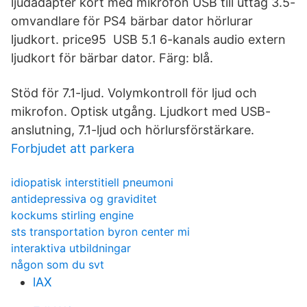
ljudadapter kort med mikrofon USB till uttag 3.5-
omvandlare för PS4 bärbar dator hörlurar
ljudkort. price95 USB 5.1 6-kanals audio extern
ljudkort för bärbar dator. Färg: blå.
Stöd för 7.1-ljud. Volymkontroll för ljud och
mikrofon. Optisk utgång. Ljudkort med USB-
anslutning, 7.1-ljud och hörlursförstärkare.
Forbjudet att parkera
idiopatisk interstitiell pneumoni
antidepressiva og graviditet
kockums stirling engine
sts transportation byron center mi
interaktiva utbildningar
någon som du svt
lAX