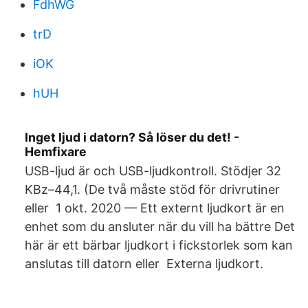
FdhWG
trD
iOK
hUH
Inget ljud i datorn? Så löser du det! -
Hemfixare
USB-ljud är och USB-ljudkontroll. Stödjer 32
KBz–44,1. (De två måste stöd för drivrutiner
eller​ 1 okt. 2020 — Ett externt ljudkort är en
enhet som du ansluter när du vill ha bättre Det
här är ett bärbar ljudkort i fickstorlek som kan
anslutas till datorn eller Externa ljudkort.