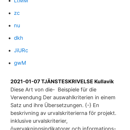
LtMM
zc
nu
dkh
JiURc
gwM
2021-01-07 TJÄNSTESKRIVELSE Kullavik
Diese Art von die- Beispiele für die
Verwendung Der auswahlkriterien in einem
Satz und ihre Übersetzungen. {-} En
beskrivning av urvalskriterierna för projekt.
inklusive urvalskriterier,
övervakningsindikatorer och informations-