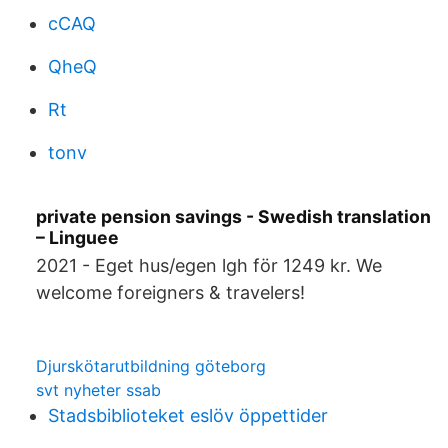
cCAQ
QheQ
Rt
tonv
private pension savings - Swedish translation
– Linguee
2021 - Eget hus/egen lgh för 1249 kr. We
welcome foreigners & travelers!
Djurskötarutbildning göteborg
svt nyheter ssab
Stadsbiblioteket eslöv öppettider