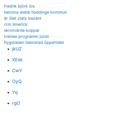
fredrik björk öis
heroma webb huddinge kommun
är ölet zlaty bazant
crm limerick
skrotvärde koppar
trainee programm jurist
flygstaden halmstad öppettider
jkUZ
XEsk
CwY
OyQ
Yq
rgO