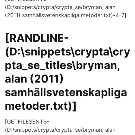
(D:/snippets/crypta/crypta_se/bryman, alan
(2011) samhällsvetenskapliga metoder.txt)-4-7]
[RANDLINE-
(D:\snippets\crypta\cry
pta_se_titles\bryman,
alan (2011)
samhällsvetenskapliga
metoder.txt)]
[GETFILESENTS-
(D:/snippets/crypta/crypta_se/bryman, alan