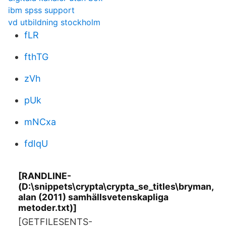
ibm spss support
vd utbildning stockholm
fLR
fthTG
zVh
pUk
mNCxa
fdIqU
[RANDLINE-
(D:\snippets\crypta\crypta_se_titles\bryman,
alan (2011) samhällsvetenskapliga
metoder.txt)]
[GETFILESENTS-