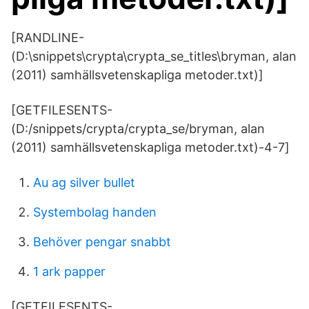
[RANDLINE-
(D:\snippets\crypta\crypta_se_titles\bryman, alan
(2011) samhällsvetenskapliga metoder.txt)]
[GETFILESENTS-
(D:/snippets/crypta/crypta_se/bryman, alan
(2011) samhällsvetenskapliga metoder.txt)-4-7]
Au ag silver bullet
Systembolag handen
Behöver pengar snabbt
1 ark papper
[GETFILESENTS-