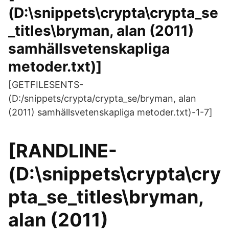
(D:\snippets\crypta\crypta_se
_titles\bryman, alan (2011)
samhällsvetenskapliga
metoder.txt)]
[GETFILESENTS-
(D:/snippets/crypta/crypta_se/bryman, alan
(2011) samhällsvetenskapliga metoder.txt)-1-7]
[RANDLINE-
(D:\snippets\crypta\cry
pta_se_titles\bryman,
alan (2011)