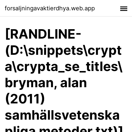
forsaljningavaktierdhya.web.app
[RANDLINE-
(D:\snippets\crypt
a\crypta_se_titles\
bryman, alan
(2011)
samhällsvetenska
pliga metoder.txt)]